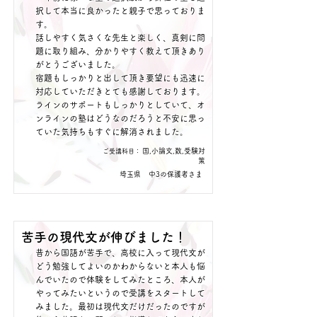
択して本当に良かったと親子で思っておりま
す。
話しやすく気さくな先生と楽しく、真剣に問
題に取り組み、分かりやすく教えて頂きあり
がとうございました。
宿題もしっかりと出して頂き要望にも迅速に
対応していただきとても感謝しております。
ラインのサポートもしっかりとしていて、オ
ンラインの塾はどうなのだろうと不安に思っ
ていた気持ちもすぐに解消されました。
国,小論文,数,受験対
​ご受講科目：
策
埼玉県
中3の保護者さま
苦手の現代文が伸びました！
昔から国語が苦手で、高校に入って現代文が
どう勉強してよいのかわからないと本人も悩
んでいたので体験をしてみたところ、本人が
やってみたいというので受講をスタートして
みました。最初は現代文だけだったのですが