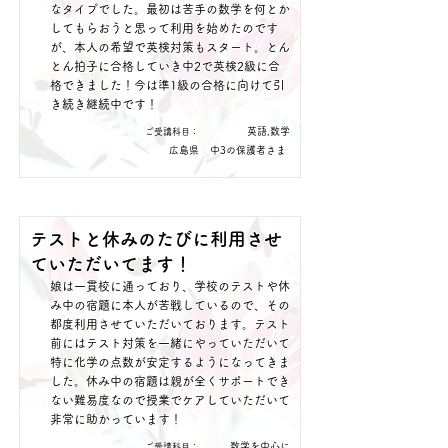
なタイプでした。最初は苦手の数学を何とか
してもらおうと思って利用を始めたのです
が、本人の希望で英検対策もスタート。とん
とん拍子に合格していき中2で英検2級に合
格できました！今は準1級の合格に向けて引
き続き継続中です！
英語,数学
​ご受講科目：
広島県
中3の保護者さま
テストと休みのたびに利用させ
ていただいてます！
娘は一貫校に通っており、学校のテストや休
み中の宿題に本人が苦戦しているので、その
都度利用させていただいております。テスト
前にはテスト対策を一緒にやっていただいて
特に化学の点数が安定するようになってきま
した。休み中の宿題は親が全くサポートでき
ない難易度なので授業でケアしていただいて
非常に助かっています！
数学を中心に
​ご受講科目：