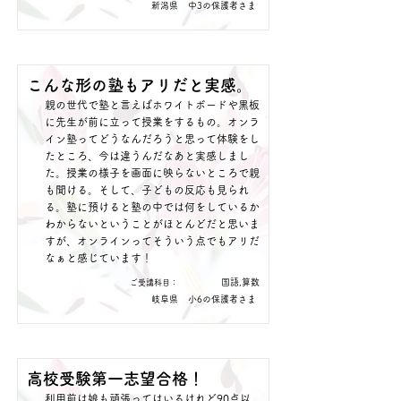
新潟県
中3の保護者さま
こんな形の塾もアリだと実感。
親の世代で塾と言えばホワイトボードや黒板
に先生が前に立って授業をするもの。オンラ
イン塾ってどうなんだろうと思って体験をし
たところ、今は違うんだなあと実感しまし
た。授業の様子を画面に映らないところで親
も聞ける。そして、子どもの反応も見られ
る。塾に預けると塾の中では何をしているか
わからないということがほとんどだと思いま
すが、オンラインってそういう点でもアリだ
なぁと感じています！
国語,算数
​ご受講科目：
岐阜県
小6の保護者さま
高校受験第一志望合格！
利用前は娘も頑張ってはいるけれど90点以