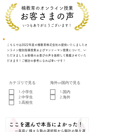
​楠教育のオンライン授業
​お客さま
の声
​いつもありがとうございます！
こちらでは2022年度の楠教育株式会社の提供いたしましたオ
ンライン個別指導授業およびマンツーマン授業について、い
ただきましたお客様のお喜びの声を抜粋して掲載させていた
だきます！ご検討の参考になれば幸いです！
カテゴリで見る
海外or国内で見る
1.小学生
1.国内
2.中学生
2.海外
3.高校生
ここを選んで本当によかった！
一年前に様々な塾の選択肢から御社の塾を選