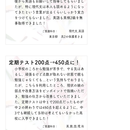
後から英語もお願いして指導してもらいまし
たが、特に現代文は本人も読めるようになっ
てきたという言葉が出るくらいしっかり実力
をつけてもらいました。英語も英検2級を無
事取得できました！
現代文,英語
​ご受講科目：
東京都
高2の保護者さま
定期テスト200点→450点に！
小学校のころから勉強が苦手で、やる気はあ
るし、頑張るけど点数が取れない状態で親も
勉強じゃなくても…という気持ちでおりまし
たが、こちらを利用したところ、現状の娘の
弱点や改善方法をピンポイントで指摘いただ
き、勉強の仕方から改善していただきまし
た。定期テストは中１で200点だったものが
中２の終わりでは450点を超えるように。中
3でも継続して当初は考えてもいなかった高
校に入学できました！
英,数,国,理,社
​ご受講科目：