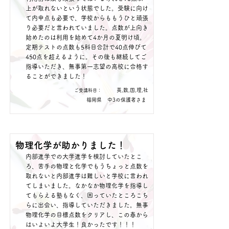
上が取れないという状態でした。受験に向け
て内申点も必要で、学校からももうひと頑張
り必要だと言われていました。点数が上向き
始めたのは利用を始めて4か月の夏明け頃。
定期テストの点数も5科目合計で40点伸びて
450点を超えるように。その後も継続してご
指導いただき、無事第一志望の高校に合格す
ることができました！
英,数,国,理,社
​ご受講科目：
福岡県
中3の保護者さま
物理化学が助かりました！
内部進学での大学進学を検討していたとこ
ろ、苦手の物理と化学でもうちょっと点数を
取れないと内部進学は難しいと学校に言われ
てしまいました。なかなか物理化学を指導し
てもらえる塾もなく、困っていたところこち
らに出会い、指導していただきました。無事
物理化学の目標点数をクリアし、この春から
はいよいよ大学生！良かったです！！！