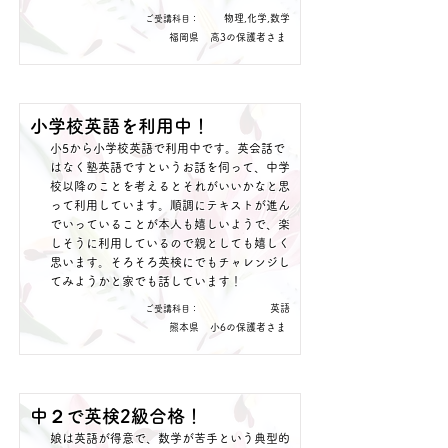
物理,化学,数学
​ご受講科目：
福岡県
高3の保護者さま
小学校英語を利用中！
小5から小学校英語で利用中です。英会話で
はなく塾英語ですというお話を伺って、中学
校以降のことを考えるとそれがいいかなと思
って利用しています。順調にテキストが進ん
でいっていることが本人も嬉しいようで、楽
しそうに利用しているので親としても嬉しく
思います。そろそろ英検にでもチャレンジし
てみようかと家でも話しています！
英語
​ご受講科目：
熊本県
小6の保護者さま
中２で英検2級合格！
娘は英語が得意で、数学が苦手という典型的