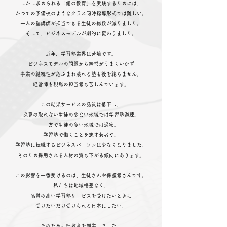
しかし求められる「個の教育」を実践するためには、
かつての予備校のようなクラス同時指導形式では難しい。
一人の塾講師が担当できる生徒の総数が減りました。
そして、ビジネスモデルが劇的に変わりました。
近年、
学習塾業界は苦境です。
ビジネスモデルの問題から経営がうまくいかず
事業の継続性が危ぶまれ潰れる塾も後を絶ちません。
経営陣も現場の担当者も苦しんでいます
。
この結果サービスの品質は低下し、
採算の取れない生徒の少ない地域では学習塾過疎、
一方で生徒の多い地域では過密。
学習塾で働くことを志す若者や、
学習塾に転職するビジネスパーソンは少なくなりました。
そのため採用される人材の質も下がる傾向にあります。
この影響を一番受けるのは、生徒さんや保護者さんです。
私たちは地域格差なく、
品質の高い学習塾サービスを受けたいときに
受けたいだけ受けられる日本にしたい。
そのために楠教育を創業しました。