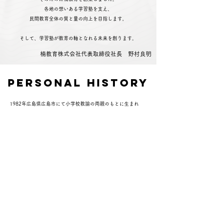
各地の想いある学習塾を支え、
民間教育全体の質と量の向上を目指します。
​そして、学習塾が教育の軸となれる未来を創ります。
楠教育株式会社代表取締役社長 野村良明
personal history
1982年広島県広島市にて小学校教諭の両親のもとに生まれ
る。
広島私立修道中学高校、
​国立九州大学文学部卒業。大学
卒
業後ゲームクリエイターとして大手ゲーム会社に就職
。29歳
の時
自分の可能性を試すべく福岡にて起業を目指すも成功せず
就職。その後縁があり大手個別指導塾の教室責任者として民間
教育業界に。社内外にて実績を上げ、マネージメント・コンサ
ルティング含め同時に最大43校舎のマネジメントを行う。
2020年楠教育株式会社創業。